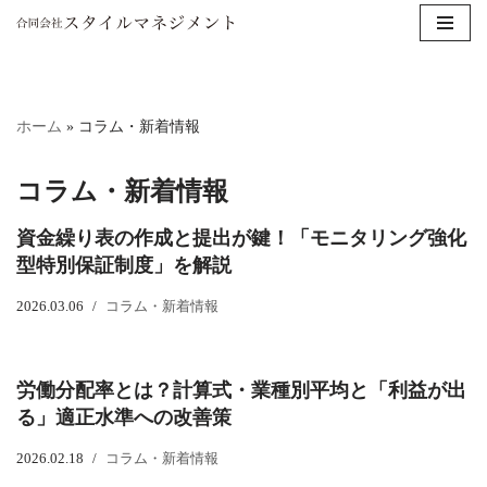
コ
ン
テ
ホーム
»
コラム・新着情報
ン
コラム・新着情報
ツ
へ
資金繰り表の作成と提出が鍵！「モニタリング強化
ス
型特別保証制度」を解説
キ
2026.03.06
コラム・新着情報
ッ
プ
労働分配率とは？計算式・業種別平均と「利益が出
る」適正水準への改善策
2026.02.18
コラム・新着情報