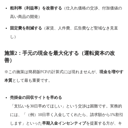
粗利率（利益率）を改善する
（仕入れ価格の交渉、付加価値の
高い商品の開発）
固定費を削減する
（家賃、人件費、広告費など聖域なき見直
し）
施策2：手元の現金を最大化する（運転資本の改
善）
※この施策は簡易版FCFの計算式には現れませんが、
現金を増やす
本質
として最も重要です。
売掛金の回収サイトを早める
「支払いを30日早めてほしい」という交渉は困難です。実務的
には、「（例）10日早く入金してくれたら、請求額から1%割引
します」といった
早期入金インセンティブ
を提案する方が、キ