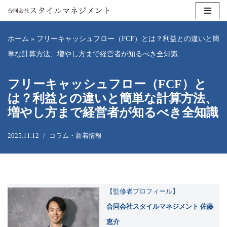
コ
ホーム
»
フリーキャッシュフロー（FCF）とは？利益との違いと簡
ン
単な計算方法、増やし方まで経営者が知るべき全知識
テ
ン
フリーキャッシュフロー（FCF）と
ツ
は？利益との違いと簡単な計算方法、
へ
増やし方まで経営者が知るべき全知識
ス
キ
2025.11.12
コラム・新着情報
ッ
プ
【監修者プロフィール】
合同会社スタイルマネジメント 佐藤
恵介