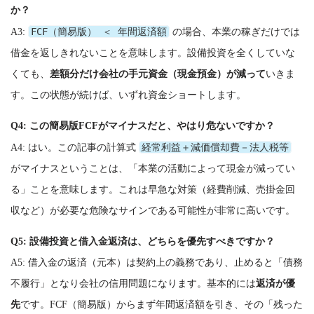
か？
FCF（簡易版） ＜ 年間返済額
A3:
の場合、本業の稼ぎだけでは
借金を返しきれないことを意味します。設備投資を全くしていな
くても、
差額分だけ会社の手元資金（現金預金）が減って
いきま
す。この状態が続けば、いずれ資金ショートします。
Q4: この簡易版FCFがマイナスだと、やはり危ないですか？
経常利益＋減価償却費－法人税等
A4: はい。この記事の計算式
がマイナスということは、「本業の活動によって現金が減ってい
る」ことを意味します。これは早急な対策（経費削減、売掛金回
収など）が必要な危険なサインである可能性が非常に高いです。
Q5: 設備投資と借入金返済は、どちらを優先すべきですか？
A5: 借入金の返済（元本）は契約上の義務であり、止めると「債務
不履行」となり会社の信用問題になります。基本的には
返済が優
先
です。FCF（簡易版）からまず年間返済額を引き、その「残った