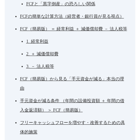
FCFと「黒字倒産」の恐ろしい関係
FCFの簡単な計算方法（経営者・銀行員が見る視点）
FCF（簡易版） ＝ 経常利益 ＋ 減価償却費 － 法人税等
1. 経常利益
2. ＋ 減価償却費
3. － 法人税等
FCF（簡易版）から見る「手元資金が減る」本当の理
由
手元資金が減る条件 （年間の設備投資額 ＋ 年間の借
入金返済額） ＞ FCF（簡易版）
フリーキャッシュフローを増やす・改善するための具
体的施策